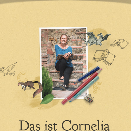
Bücher
Alle Bücher
Fragen & Antworten
Atmende Bücher
Notizbücher
Geschichten
Cornelias Webseite von damals
Das ist Cornelia
bis heute