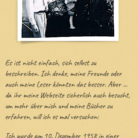
Cornelias Gäste
Fotoalbum
Das Volterra-Projekt
Es ist nicht einfach, sich selbst zu
beschreiben. Ich denke, meine Freunde oder
Das Volterra-Projekt
auch meine Leser könnten das besser. Aber ...
Die Höfe
da ihr meine Webseite sicherlich auch besucht,
Gäste
um mehr über mich und meine Bücher zu
erfahren, will ich es mal versuchen:
Einblicke
Ich wurde am 10. Dezember 1958 in einer