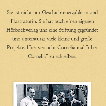
Stimmen hinter dem Spiegel
Sie ist nicht nur Geschichtenerzählerin und
Geisterritter auf Schloss Isny
Illustratorin. Sie hat auch einen eigenen
Schweine, Engel und Piraten: Eine
Bilderbuchgeschichte
Hörbuchverlag und eine Stiftung gegründet
Zuhause in der Wildnis
und unterstützt viele kleine und große
Projekte. Hier versucht Cornelia mal "über
Alle Geschichten ...
Cornelia" zu schreiben.
Cornelia
Das ist Cornelia
Herzensprojekte
Fragen & Antworten