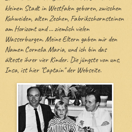
kleinen Stadt in Westfalen geboren, zwischen
Gästezimmer
Kuhweiden, alten Zechen, Fabrikschornsteinen
am Horizont und ... ziemlich vielen
Gästebuch
Wasserburgen. Meine Eltern gaben mir den
Eure Geschichten
Namen Cornelia Maria, und ich bin das
Euer Atelier
älteste ihrer vier Kinder. Die jüngste von uns,
Feder-, Fell- & Flossenfreunde
Insa, ist hier "Captain" der Webseite.
Quizshow
Seite auf Deutsch
Site in English