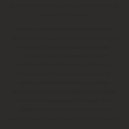
Illustrationen möchte sie neue und alte Themen in
Jane Goodalls Schützlinge
ein neues Licht rücken.
Eine Email aus dem Eis
Eines der Leitmotive in ihren Projekten ist die
Geisterritter auf Schloss Isny
Auseinandersetzung mit feministischen Themen
Alle Geschichten ...
und Fragen. Einerseits liebt Jessica analoge
Techniken wie den Scherenschnitt oder
Drucktechniken wie Siebdruck, Linolschnitt,
Holzschnitt und Monoprint, um manuell zu
Cornelia
arbeiten. Andererseits liebt sie es, erlernte
Fähigkeiten von analog auf digital zu übertragen
Das ist Cornelia
und weiter zu verarbeiten. Die meisten ihrer
Herzensprojekte
Designs und Illustrationen drehen sich um
Fragen & Antworten
grafische Formen, leuchtende Farben und Texturen.