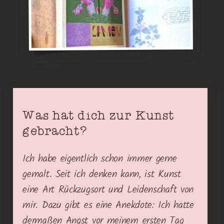
Gästezimmer
Gästebuch
Eure Geschichten
Euer Atelier
Feder-, Fell- & Flossenfreunde
Quizshow
Was hat dich zur Kunst
gebracht?
Ich habe eigentlich schon immer gerne
Seite auf Deutsch
gemalt. Seit ich denken kann, ist Kunst
eine Art Rückzugsort und Leidenschaft von
Site in English
mir. Dazu gibt es eine Anekdote: Ich hatte
dermaßen Angst vor meinem ersten Tag
Site en Español