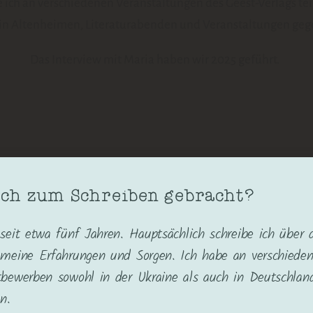
h an verschiedenen Veranstaltungen des Geest-Verlags teil
in Altenheimen, Literaturabenden und Veranstaltungen geg
Das Interview mit Maria haben wir 2025 geführt.
ich zum Schreiben gebracht?
 seit etwa fünf Jahren. Hauptsächlich schreibe ich über 
 meine Erfahrungen und Sorgen. Ich habe an verschiede
tbewerben sowohl in der Ukraine als auch in Deutschlan
n.