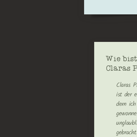
Wie bis
Claras 
Claras P
ist der 
dem ich 
gewonne
unglaubl
gebracht