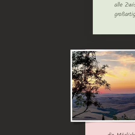
alle Zwi
großarti