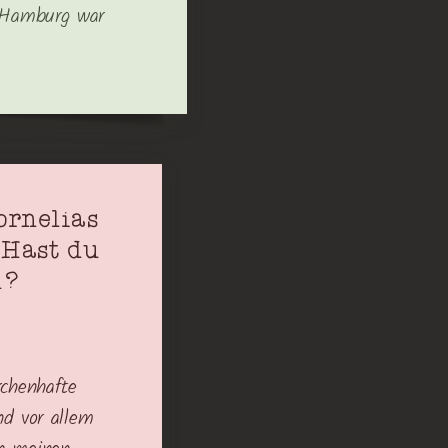
n Hamburg war
ornelias
 Hast du
n?
rchenhafte
nd vor allem