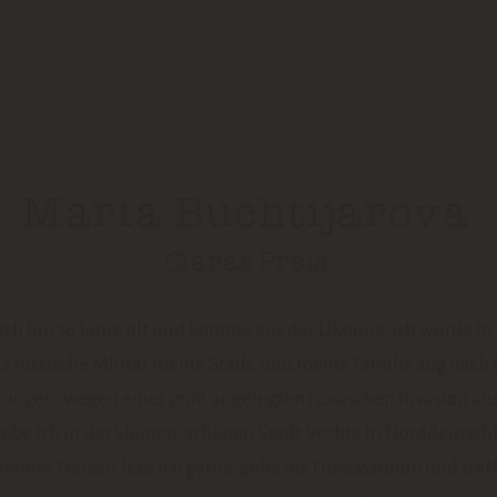
Maria Buchtijarova
Claras Preis
. Ich bin 16 Jahre alt und komme aus der Ukraine. Ich wurde i
as russische Militär meine Stadt, und meine Familie zog nach
ungen, wegen einer groß angelegten russischen Invasion aus
 lebe ich in der kleinen, schönen Stadt Vechta in Norddeutsc
meiner Freizeit lese ich gerne, gehe ins Fitnessstudio und tre