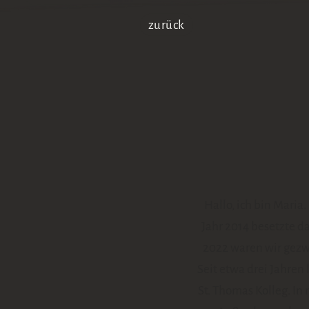
zurück
Hallo, ich bin Maria
Jahr 2014 besetzte d
2022 waren wir gezw
Seit etwa drei Jahren
St. Thomas Kolleg. In 