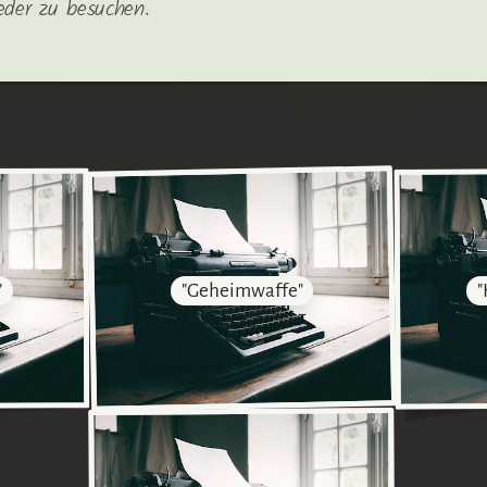
eder zu besuchen.
"
"Geheimwaffe"
"