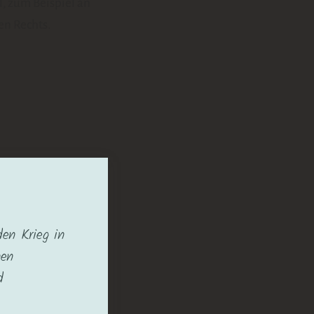
, zum Beispiel an
en Rechts.
den Krieg in
nen
d