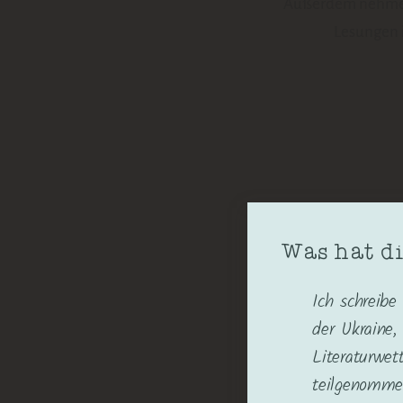
Außerdem nehme ic
Lesungen 
Was hat d
Ich schreibe
der Ukraine,
Literaturwet
teilgenomme