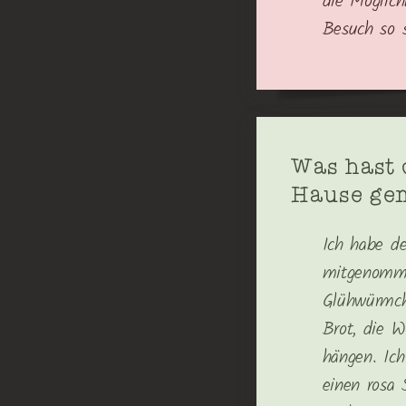
die Möglich
Besuch so s
Was hast 
Hause g
Ich habe d
mitgenomme
Glühwürmch
Brot, die W
hängen. Ich
einen rosa