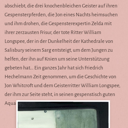
abschiebt, die drei knochenbleichen Geister auf ihren
Gespensterpferden, die Jon eines Nachts heimsuchen
Site en Español
und ihm drohen, die Gespensterexpertin Zelda mit
ihrer zerzausten Frisur, der tote Ritter William
Longspee, der in der Dunkelheit der Kathedrale von
Salisbury seinem Sarg entsteigt, um dem Jungen zu
helfen, der ihn auf Knien um seine Unterstützung
gebeten hat... Ein ganzes Jahr hat sich Friedrich
Hechelmann Zeit genommen, um die Geschichte von
Jon Whitcroft und dem Geisterritter William Longspee,
der ihm zur Seite steht, in seinen gespenstisch guten
Aquarellen zu erzählen.