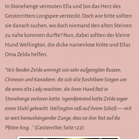
In Stonehenge vermuten Ella und Jon das Herz des
Geisterritters Longspee versteckt. Doch wie bitte sollten
sie danach suchen, wo doch niemand den alten Steinen
zu nahe kommen durfte? Nun, dabei sollten der kleine
Hund Wellington, die dicke namenlose Kröte und Ellas
Oma Zelda helfen.
"Wir fanden Zelda umringt von sehr aufgeregten Russen,
Chinesen und Kanadiern, die sich alle furchtbare Sorgen um
die arme alte Lady machten, die ihren Hund fast in
Stonehenge verloren hatte. Irgendjemand hatte Zelda sogar
einen Stuhl gebracht. Wellington saß auf ihrem Schoß — mit
so weit heraushängender Zunge, dass sie ihm fast auf die
Pfoten hing..."
(
Geisterritter, Seite 122
)