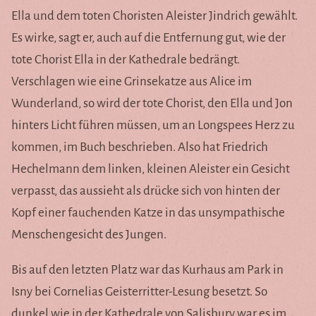
Ella und dem toten Choristen Aleister Jindrich gewählt.
Es wirke, sagt er, auch auf die Entfernung gut, wie der
tote Chorist Ella in der Kathedrale bedrängt.
Verschlagen wie eine Grinsekatze aus Alice im
Wunderland, so wird der tote Chorist, den Ella und Jon
hinters Licht führen müssen, um an Longspees Herz zu
kommen, im Buch beschrieben. Also hat Friedrich
Hechelmann dem linken, kleinen Aleister ein Gesicht
verpasst, das aussieht als drücke sich von hinten der
Kopf einer fauchenden Katze in das unsympathische
Menschengesicht des Jungen.
Bis auf den letzten Platz war das Kurhaus am Park in
Isny bei Cornelias Geisterritter-Lesung besetzt. So
dunkel wie in der Kathedrale von Salisbury war es im