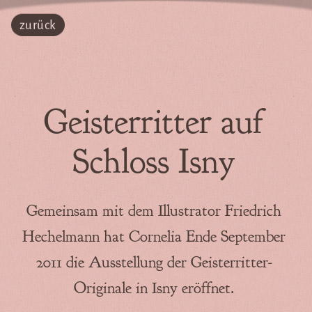
zurück
Bücher
Alle Bücher
Fragen & Antworten
Geisterritter auf
Atmende Bücher
Schloss Isny
Notizbücher
Gemeinsam mit dem Illustrator Friedrich
Hechelmann hat Cornelia Ende September
Geschichten
2011 die Ausstellung der Geisterritter-
Signierstunde mit
Originale in Isny eröffnet.
Drachenkuchen