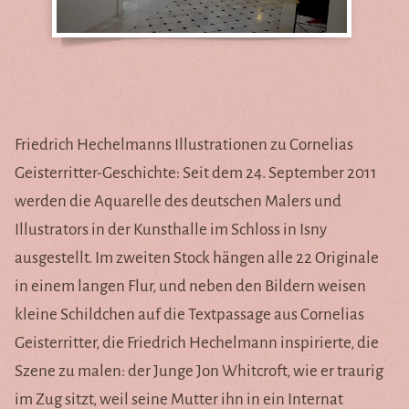
Gästezimmer
Gästebuch
Eure Geschichten
Friedrich Hechelmanns Illustrationen zu Cornelias
Geisterritter-Geschichte: Seit dem 24. September 2011
Euer Atelier
werden die Aquarelle des deutschen Malers und
Feder-, Fell- & Flossenfreunde
Illustrators in der Kunsthalle im Schloss in Isny
Quizshow
ausgestellt. Im zweiten Stock hängen alle 22 Originale
in einem langen Flur, und neben den Bildern weisen
kleine Schildchen auf die Textpassage aus Cornelias
Geisterritter, die Friedrich Hechelmann inspirierte, die
Seite auf Deutsch
Szene zu malen: der Junge Jon Whitcroft, wie er traurig
im Zug sitzt, weil seine Mutter ihn in ein Internat
Site in English