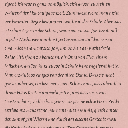
eigentlich war es ganz unmöglich, sich davon zu stehlen
während der Hausaufgabenzeit. Zumindest wenn man nicht
verdammten Ärger bekommen wollte in der Schule. Aber was
ist schon Ärger in der Schule, wenn einem wie Jon Whitcroft
in jeder Nacht vier mordlustige Gespenster auf den Fersen
sind? Also verdrückt sich Jon, um unweit der Kathedrale
Zelda Littlejohn zu besuchen, die Oma von Ella, einem
Mädchen, das Jon kurz zuvor in Schule kennengelernt hatte.
Man erzählte so einiges von der alten Dame. Dass sie nicht
ganz sauber sei, ein bisschen einen Schuss habe, dass überall in
ihrem Haus Kröten umherhopsten, und dass sie es mit
Geistern habe, vielleicht sogar sei sie ja eine echte Hexe. Zelda
Littlejohns Haus stand nahe einer alten Mühle, gleich hinter
den sumpfigen Wiesen und durch das eiserne Gartentor war