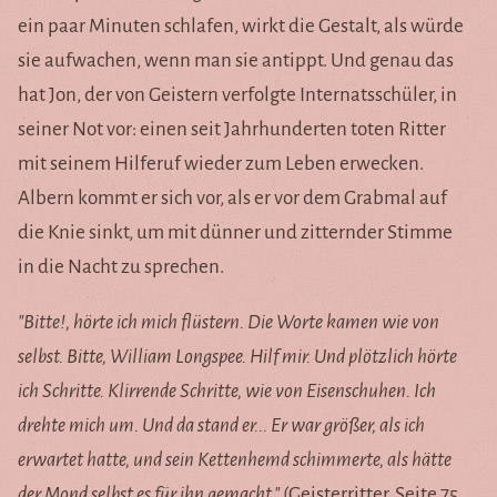
ein paar Minuten schlafen, wirkt die Gestalt, als würde
sie aufwachen, wenn man sie antippt. Und genau das
hat Jon, der von Geistern verfolgte Internatsschüler, in
seiner Not vor: einen seit Jahrhunderten toten Ritter
mit seinem Hilferuf wieder zum Leben erwecken.
Albern kommt er sich vor, als er vor dem Grabmal auf
die Knie sinkt, um mit dünner und zitternder Stimme
in die Nacht zu sprechen.
"Bitte!, hörte ich mich flüstern. Die Worte kamen wie von
selbst. Bitte, William Longspee. Hilf mir. Und plötzlich hörte
ich Schritte. Klirrende Schritte, wie von Eisenschuhen. Ich
drehte mich um. Und da stand er... Er war größer, als ich
erwartet hatte, und sein Kettenhemd schimmerte, als hätte
der Mond selbst es für ihn gemacht."
(Geisterritter, Seite 75