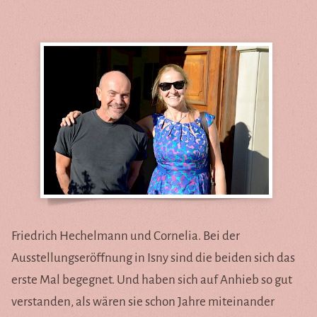
Im Schulbus zum Saum des
Himmels
Eine Email aus dem Eis
Cornelias Webseite von damals
bis heute
Jane Goodalls Schützlinge
Alle Geschichten ...
Cornelia
Friedrich Hechelmann und Cornelia. Bei der
Ausstellungseröffnung in Isny sind die beiden sich das
Das ist Cornelia
erste Mal begegnet. Und haben sich auf Anhieb so gut
Herzensprojekte
verstanden, als wären sie schon Jahre miteinander