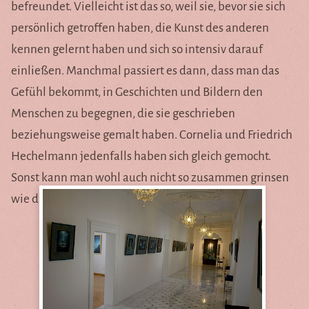
befreundet. Vielleicht ist das so, weil sie, bevor sie sich
Fragen & Antworten
persönlich getroffen haben, die Kunst des anderen
Cornelias Gäste
kennen gelernt haben und sich so intensiv darauf
einließen. Manchmal passiert es dann, dass man das
Fotoalbum
Gefühl bekommt, in Geschichten und Bildern den
Menschen zu begegnen, die sie geschrieben
beziehungsweise gemalt haben. Cornelia und Friedrich
Das Volterra-Projekt
Hechelmann jedenfalls haben sich gleich gemocht.
Sonst kann man wohl auch nicht so zusammen grinsen
Das Volterra-Projekt
wie die beiden auf dem Foto.
Die Höfe
Gäste
Einblicke