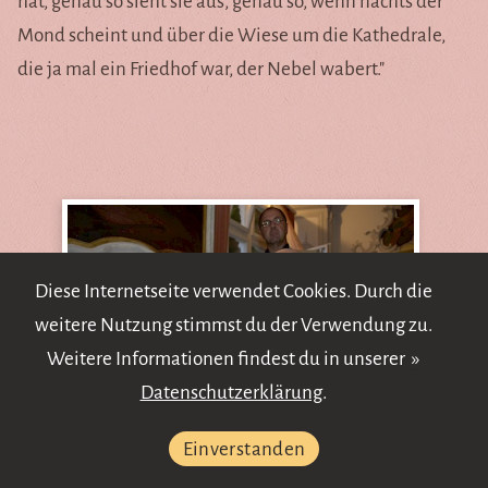
hat, genau so sieht sie aus, genau so, wenn nachts der
Mond scheint und über die Wiese um die Kathedrale,
die ja mal ein Friedhof war, der Nebel wabert."
Diese Internetseite verwendet Cookies. Durch die
weitere Nutzung stimmst du der Verwendung zu.
Weitere Informationen findest du in unserer
Datenschutzerklärung
.
Die beiden hatten Spaß an der Ausstellungseröffnung.
Bevor sie zahllose Bücher signierten, die die
Einverstanden
Ausstellungsbesucher mitgebracht hatten, trugen sich