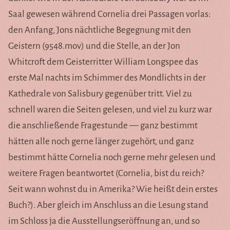
Saal gewesen während Cornelia drei Passagen vorlas:
den Anfang, Jons nächtliche Begegnung mit den
Geistern (9548.mov) und die Stelle, an der Jon
Whitcroft dem Geisterritter William Longspee das
erste Mal nachts im Schimmer des Mondlichts in der
Kathedrale von Salisbury gegenüber tritt. Viel zu
schnell waren die Seiten gelesen, und viel zu kurz war
die anschließende Fragestunde — ganz bestimmt
hätten alle noch gerne länger zugehört, und ganz
bestimmt hätte Cornelia noch gerne mehr gelesen und
weitere Fragen beantwortet (Cornelia, bist du reich?
Seit wann wohnst du in Amerika? Wie heißt dein erstes
Buch?). Aber gleich im Anschluss an die Lesung stand
im Schloss ja die Ausstellungseröffnung an, und so