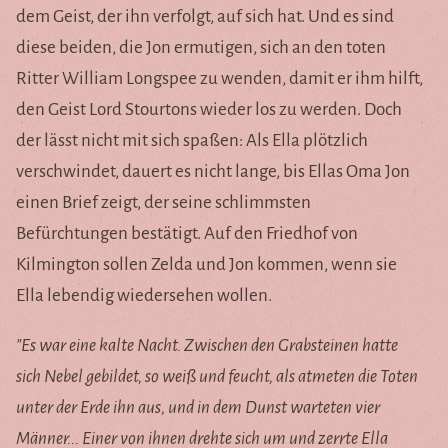
dem Geist, der ihn verfolgt, auf sich hat. Und es sind
diese beiden, die Jon ermutigen, sich an den toten
Ritter William Longspee zu wenden, damit er ihm hilft,
den Geist Lord Stourtons wieder los zu werden. Doch
der lässt nicht mit sich spaßen: Als Ella plötzlich
verschwindet, dauert es nicht lange, bis Ellas Oma Jon
einen Brief zeigt, der seine schlimmsten
Befürchtungen bestätigt. Auf den Friedhof von
Kilmington sollen Zelda und Jon kommen, wenn sie
Ella lebendig wiedersehen wollen.
"Es war eine kalte Nacht. Zwischen den Grabsteinen hatte
sich Nebel gebildet, so weiß und feucht, als atmeten die Toten
unter der Erde ihn aus, und in dem Dunst warteten vier
Männer... Einer von ihnen drehte sich um und zerrte Ella